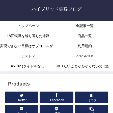
ハイブリッド集客ブログ
トップページ
全記事一覧
18回転職を繰り返した末路
商品一覧
実現できない目標はサブゴールがな
利用規約
かったから
テスト２
oracle-test
#5192 (タイトルなし)
やりたいことがわからないのはあな
たの能力不足じゃありません
Products
Twitter
Facebook
はてブ