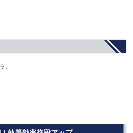
たら、
ン装飾！執筆効率格段アップ