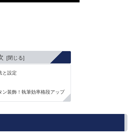
。
。
次
方法と設定
でカンタン装飾！執筆効率格段アップ