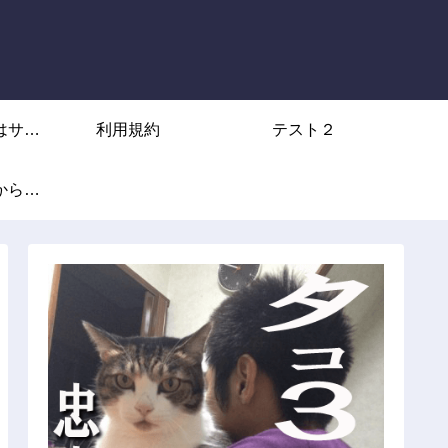
はサブ
利用規約
テスト２
からな
から
力不足
ん