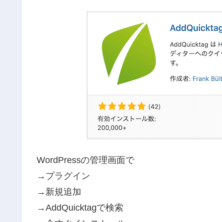
WordPressの管理画面で
→プラグイン
→新規追加
→AddQuicktagで検索