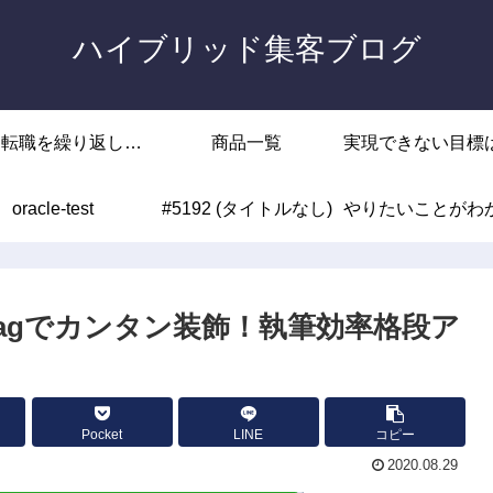
ハイブリッド集客ブログ
回転職を繰り返した
商品一覧
実現できない目標
oracle-test
末路
#5192 (タイトルなし)
やりたいことがわ
ゴールがなかった
いのはあなたの能
ktagでカンタン装飾！執筆効率格段ア
じゃありませ
Pocket
LINE
コピー
2020.08.29