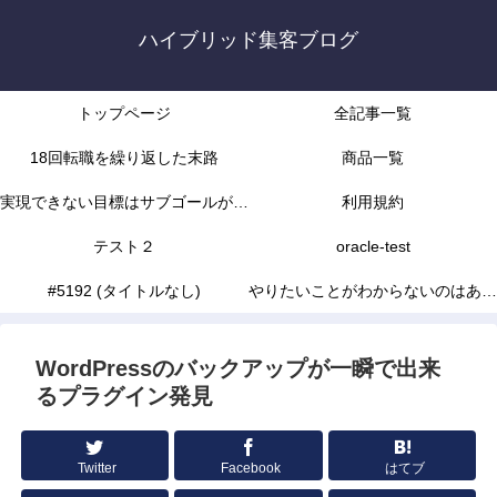
ハイブリッド集客ブログ
トップページ
全記事一覧
18回転職を繰り返した末路
商品一覧
実現できない目標はサブゴールがな
利用規約
かったから
テスト２
oracle-test
#5192 (タイトルなし)
やりたいことがわからないのはあな
たの能力不足じゃありません
WordPressのバックアップが一瞬で出来
るプラグイン発見
Twitter
Facebook
はてブ