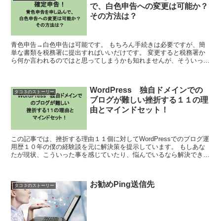
で、白色申告への変更は可能か？
その方法は？
青色申告→白色申告は可能です。 もちろん手続きは必要ですが、簡
単な書類を税務署に提出すればいいだけです。 変更すると税務署か
ら何か言われるのではと思ってしまうかも知れませんが、そういった
ことはありません。 申告方法の変更は税額に...
WordPress 独自ドメインでの
タコ３のストーリー
ブログが難しい挫折する１１の理
由とマインドセット！
この記事では、挫折する理由１１個に対してWordPressでのブログ運
用歴１０年の僕の経験談を元に解決策を提示しています。 もしあな
たが現状、こういった事を感じていたり、悩んでいるなら解決できま
す。 WordPress...
お勧めPing送信先
タコ３のストーリー