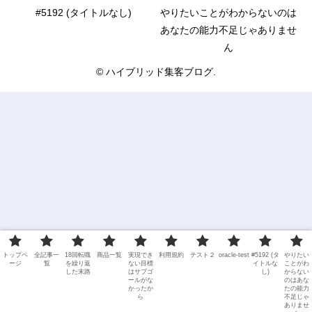
#5192 (タイトルなし)
やりたいことがわからないのは
あなたの能力不足じゃありませ
ん
© ハイブリッド集客ブログ.
トップペ
全記事一
18回転職
商品一覧
実現でき
利用規約
テスト２
oracle-test
#5192 (タ
やりたい
ージ
覧
を繰り返
ない目標
イトルな
ことがわ
した末路
はサブゴ
し)
からない
ールがな
のはあな
かったか
たの能力
ら
不足じゃ
ありませ