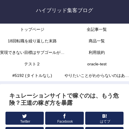
ハイブリッド集客ブログ
トップページ
全記事一覧
18回転職を繰り返した末路
商品一覧
実現できない目標はサブゴールがな
利用規約
かったから
テスト２
oracle-test
#5192 (タイトルなし)
やりたいことがわからないのはあな
たの能力不足じゃありません
キュレーションサイトで稼ぐのは、もう危
険？王道の稼ぎ方を暴露
Twitter
Facebook
はてブ