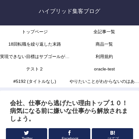
ハイブリッド集客ブログ
トップページ
全記事一覧
18回転職を繰り返した末路
商品一覧
実現できない目標はサブゴールがな
利用規約
かったから
テスト２
oracle-test
#5192 (タイトルなし)
やりたいことがわからないのはあな
たの能力不足じゃありません
会社、仕事から逃げたい理由トップ１０！
病気になる前に嫌いな仕事から解放されま
しょう。
Twitter
Facebook
はてブ