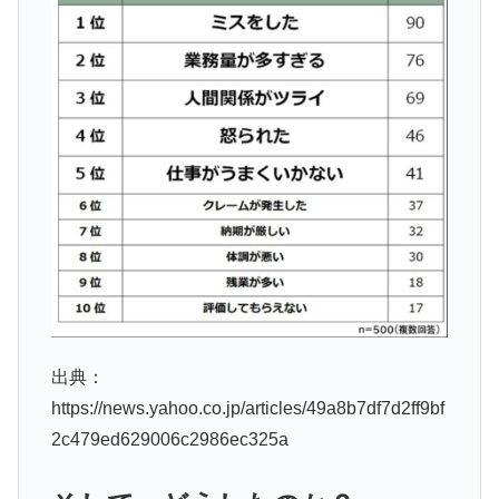
出典：
https://news.yahoo.co.jp/articles/49a8b7df7d2ff9bf
2c479ed629006c2986ec325a