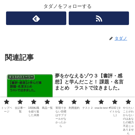
タダノをフォローする
タダノ
関連記事
夢をかなえるゾウ３【書評・感
タコ３のストーリー
想】と学んだこと！ 課題・名言
まとめ ラストで泣きました。
大人気の自己啓発の書籍『夢をかなえるゾウ』シリーズ第３弾！ シ
トップペ
全記事一
18回転職
商品一覧
実現でき
利用規約
テスト２
oracle-test
#5192 (タ
やりたい
リーズ初となる女性が主人公の本書。 内容も、今までと少し違っ
ージ
覧
を繰り返
ない目標
イトルな
ことがわ
て、 商売したり、麻雀したり、 今回もエンタメ要素があって面白い
した末路
はサブゴ
し)
からない
ールがな
のはあな
内容になっています。 今までのガネーシャよ...
かったか
たの能力
ら
不足じゃ
ありませ
仕事納めや仕事始めを休んだ結果
ん
タコ３のストーリー