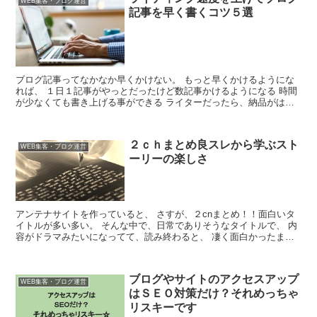
WEB集客・ブログ運営
記事を早く書くコツ５選
ブログ記事ってなかなか早くかけない。 もっと早くかけるようにな
れば、 １日１記事がやっとだったけど数記事かけるようになる 時間
が少なくても書き上げる事ができる ライターだったら、納品がはや
いというだけで、神となり注文が殺到...
２ｃｈまとめ良スレから学ぶスト
WEB集客・ブログ運営
ーリーの楽しさ
アンテナサイトを作っていると、 さすが、２cnまとめ！！面白いタ
イトルが多い多い。 そんな中で、日常でありそうなタイトルで、 内
容がドラマみたいになってて、読み終わると、 凄く面白かったまと
めがあったんです。 それが、『得意先...
ブログやサイトのアクセスアップ
WEB集客・ブログ運営
はＳＥＯ対策だけ？それめっちゃ
リスキーです