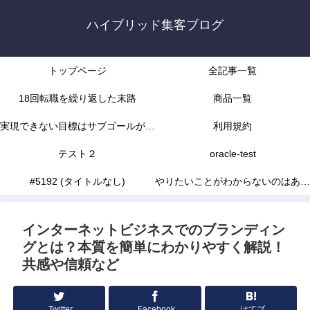
ハイブリッド集客ブログ
トップページ
全記事一覧
18回転職を繰り返した末路
商品一覧
実現できない目標はサブゴールがな
利用規約
かったから
テスト２
oracle-test
#5192 (タイトルなし)
やりたいことがわからないのはあな
たの能力不足じゃありません
インターネットビジネスでのブランディン
グとは？本質を簡単にわかりやすく解説！
共感や信頼など
Twitter
Facebook
はてブ