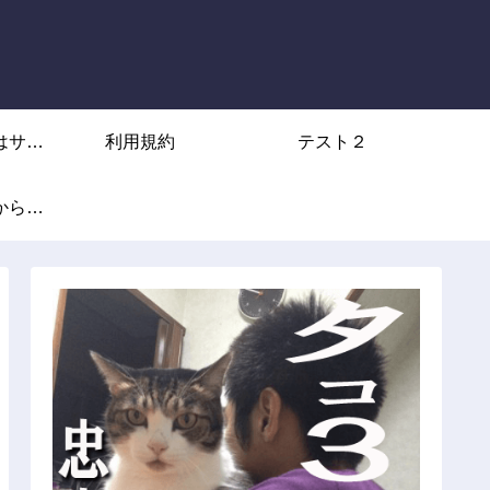
はサブ
利用規約
テスト２
からな
から
力不足
ん