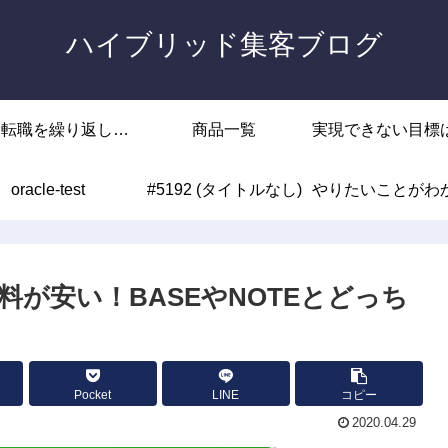
ハイブリッド集客ブログ
回転職を繰り返した
商品一覧
実現できない目標
oracle-test
末路
#5192 (タイトルなし)
やりたいことがわ
ゴールがなかった
いのはあなたの能
が安い！BASEやNOTEとどっち
じゃありませ
Pocket
LINE
コピー
2020.04.29