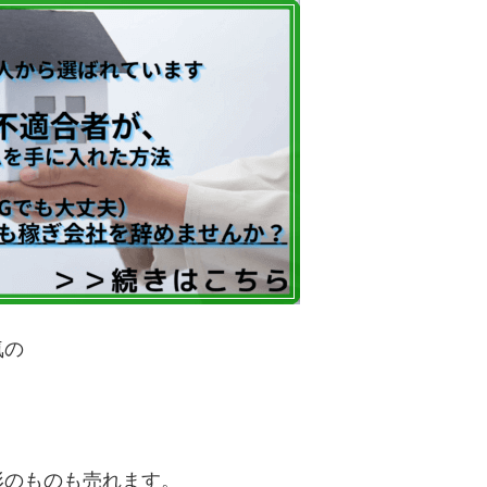
気の
、
形のものも売れます。