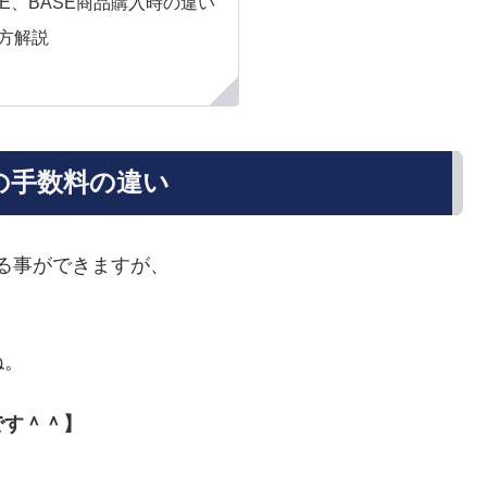
E、BASE商品購入時の違い
方解説
Eの手数料の違い
める事ができますが、
ね。
です＾＾】