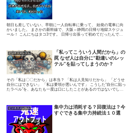
朝日も差していない、早朝に一人自転車に乗って、 始発の電車に向
かいました。 まさかの新幹線で、大阪⇔静岡の日帰り地獄スケジュ
ール！ こんにちはタコ3です。 日帰り出張って初めてだったんで、
まぁほとんど電車に乗ってるだけ...
「私ってこういう人間だから」の
ビジネスメンタル
罠 なぜ人は自分に“勘違いのレッ
テル”を貼ってしまうのか？
その「私は〇〇だから」は本当？ 「私は人見知りだから」 「どうせ
自分にはできない」 「私は要領が悪いんです」 こうした“自分に貼っ
たラベル”を、あなたも一度は口にしたことがあるのではないでしょ
うか。 それは一見、自己理解のようでいて─...
集中力は消耗する？回復法は？今
ビジネスメンタル
すぐできる集中力持続法１０選