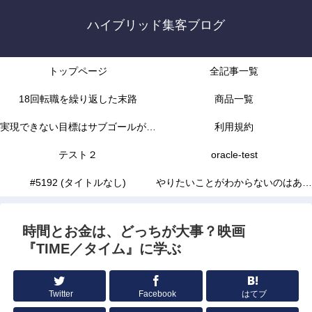
ハイブリッド集客ブログ
トップページ
全記事一覧
18回転職を繰り返した末路
商品一覧
実現できない目標はサブゴールがな
利用規約
かったから
テスト２
oracle-test
#5192 (タイトルなし)
やりたいことがわからないのはあな
たの能力不足じゃありません
時間とお金は、どっちが大事？映画
『TIME／タイム』に学ぶ
Twitter
Facebook
はてブ