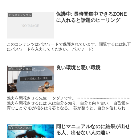
レーキ についてです。 心の中にあるこのブ...
保護中: 長時間集中できるZONE
ビジネスメンタル
に入れると話題のヒーリング
このコンテンツはパスワードで保護されています。閲覧するには以下
にパスワードを入力してください。 パスワード:
良い環境と悪い環境
ビジネスメンタル
魅力を開花させる先生 タダノです。 ∽∽∽∽∽∽∽∽∽∽∽∽∽∽∽∽∽
魅力を開花させるには 人は自分を知り、自分と向き合い、 自己愛を
育むことで 心が根をはり芯となる。 芯が整うと、自分を信じられ、
それが信念として ...
同じマニュアルなのに結果が出せ
ビジネスメンタル
る人、出せない人の違い