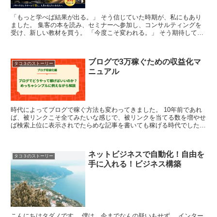
「もっと学べば結果が出る。」 そう信じていた時期が、私にもあり
ました。 集客の本を読み、セミナーへ参加し、コンサルティングを
受け、新しい教材を買う。 「今度こそ変われる。」 そう期待して
は、また次のノウハウを探す。 もしあなたも同じような経...
ブログで3万稼ぐための収益化マ
タコ３のストーリー
ニュアル
時代によってブログで稼ぐ方法も変わってきました。 10年前であれ
ば、被リンクこそ全てみたいな感じで、被リンクを当てる数を増やせ
ば検索上位に表示されでたらめな記事を書いても稼げる時代でした。
その後、コンテンツSEOという時代になり、検索...
ネットビジネスで自動化！自由を
タコ３のストーリー
手に入れる！ビジネス構築
こんにちはタダノです。 僕は、今までなんの疑いもせず、 インター