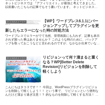
ネットビジネスでは 『アフィリエイト』が最強と考えてきました。
以前書いたこちらの記事でもそう書いています。 ネットビジネスで
理想世界を手に入れる しかし、アフ...
【WP】ワードプレス6.1.1にバー
タコ３のストーリー
ジョンアップしてプラグインを更
新したらエラーになった時の対処方法
ワードプレスでエラーがでて当然、管理画面にも入れず、記事も表示
されず困った事はありませんか？ このような時のために、バックア
ップを取っておこうなどと言われるのですが、なかなか出来ていない
方が多いのではないでしょうか？ 今回は、2023...
リビジョンって何？溜まると重く
タコ３のストーリー
なる？WP[Better Delete
Revision]リビジョンを削除して
軽くしよう
こんにちはタコ３です＾＾ 今回は、WordPressプラグインリビジョ
ンを削除して軽くしよう！！ という事で、 リビジョンという便利な
んだけど溜まり過ぎ注意！？ 的なものを削除して軽くする方法！ リ
ビジョンって何だ？ 削除して大...