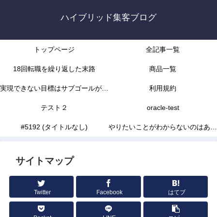
ハイブリッド集客ブログ
トップページ
全記事一覧
18回転職を繰り返した末路
商品一覧
実現できない目標はサブゴールがな
利用規約
かったから
テスト２
oracle-test
#5192 (タイトルなし)
やりたいことがわからないのはあな
たの能力不足じゃありません
サイトマップ
Twitter
Facebook
はてブ