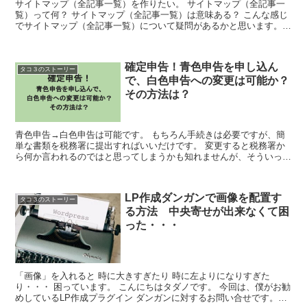
サイトマップ（全記事一覧）を作りたい。 サイトマップ（全記事一
覧）って何？ サイトマップ（全記事一覧）は意味ある？ こんな感じ
でサイトマップ（全記事一覧）について疑問があるかと思います。
僕も正直、面倒なことはなるべくしたくないので、意...
確定申告！青色申告を申し込ん
タコ３のストーリー
で、白色申告への変更は可能か？
その方法は？
青色申告→白色申告は可能です。 もちろん手続きは必要ですが、簡
単な書類を税務署に提出すればいいだけです。 変更すると税務署か
ら何か言われるのではと思ってしまうかも知れませんが、そういった
ことはありません。 申告方法の変更は税額に...
LP作成ダンガンで画像を配置す
タコ３のストーリー
る方法 中央寄せが出来なくて困
った・・・
「画像」を入れると 時に大きすぎたり 時に左よりになりすぎた
り・・・ 困っています。 こんにちはタダノです。 今回は、僕がお勧
めしているLP作成プラグイン ダンガンに対するお問い合せです。